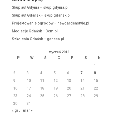
Skup aut Gdynia – skup.gdynia.pl
Skup aut Gdańsk – skup.gdansk.pl
Projektowanie ogrodów – newgardenstyle.pl
Mediacje Gdańsk – 3cm.pl
Szkolenia Gdańsk – ganesa.pl
styczeń 2012
P
W
Ś
C
P
S
N
1
2
3
4
5
6
7
8
9
10
11
12
13
14
15
16
17
18
19
20
21
22
23
24
25
26
27
28
29
30
31
« gru
mar »