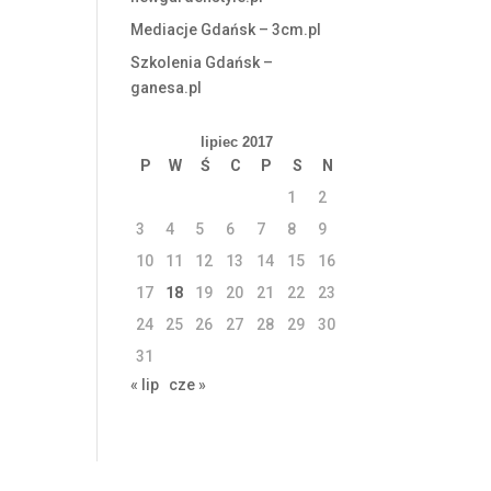
Mediacje Gdańsk – 3cm.pl
Szkolenia Gdańsk –
ganesa.pl
lipiec 2017
P
W
Ś
C
P
S
N
1
2
3
4
5
6
7
8
9
10
11
12
13
14
15
16
17
18
19
20
21
22
23
24
25
26
27
28
29
30
31
« lip
cze »