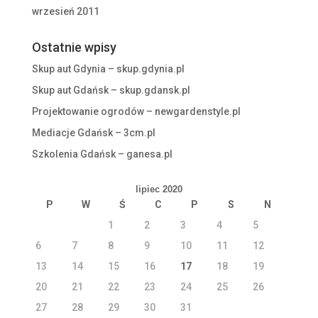
wrzesień 2011
Ostatnie wpisy
Skup aut Gdynia – skup.gdynia.pl
Skup aut Gdańsk – skup.gdansk.pl
Projektowanie ogrodów – newgardenstyle.pl
Mediacje Gdańsk – 3cm.pl
Szkolenia Gdańsk – ganesa.pl
lipiec 2020
P
W
Ś
C
P
S
N
1
2
3
4
5
6
7
8
9
10
11
12
13
14
15
16
17
18
19
20
21
22
23
24
25
26
27
28
29
30
31