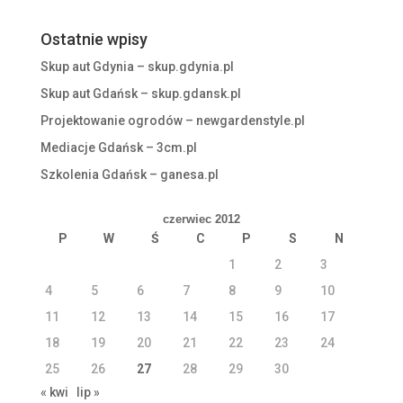
Ostatnie wpisy
Skup aut Gdynia – skup.gdynia.pl
Skup aut Gdańsk – skup.gdansk.pl
Projektowanie ogrodów – newgardenstyle.pl
Mediacje Gdańsk – 3cm.pl
Szkolenia Gdańsk – ganesa.pl
czerwiec 2012
P
W
Ś
C
P
S
N
1
2
3
4
5
6
7
8
9
10
11
12
13
14
15
16
17
18
19
20
21
22
23
24
25
26
27
28
29
30
« kwi
lip »