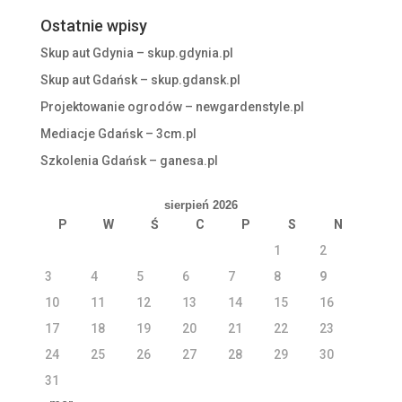
Ostatnie wpisy
Skup aut Gdynia – skup.gdynia.pl
Skup aut Gdańsk – skup.gdansk.pl
Projektowanie ogrodów – newgardenstyle.pl
Mediacje Gdańsk – 3cm.pl
Szkolenia Gdańsk – ganesa.pl
sierpień 2026
P
W
Ś
C
P
S
N
1
2
3
4
5
6
7
8
9
10
11
12
13
14
15
16
17
18
19
20
21
22
23
24
25
26
27
28
29
30
31